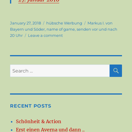
Posted
Categories
Tags
January 27, 2018
hübsche Werbung
Markus I. von
on
Bayern und Söder
,
name of game
,
senden vor und nach
on
20 Uhr
Leave a comment
Das
dürfen
Sie
ruhig
senden,
SE
Search
auch
for:
vor
und
nach
20
Uhr!
RECENT POSTS
Schönheit & Action
Erst einen Averna und dann ..