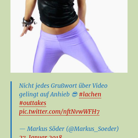
Nicht jedes Grußwort über Video
gelingt auf Anhieb 😎
#lachen
#outtakes
pic.twitter.com/nftNvwWFH7
— Markus Söder (@Markus_Soeder)
27. Januar 2018