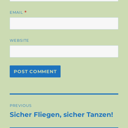
EMAIL
*
WEBSITE
Post
PREVIOUS
navigation
Sicher Fliegen, sicher Tanzen!
Previous
post: