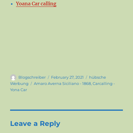
Yoana Car calling
Author
Posted
Categories
Blogschreiber
February 27, 2021
hübsche
on
Tags
Werbung
Amaro Averna Siciliano - 1868
,
Carcalling -
Yona Car
Leave a Reply