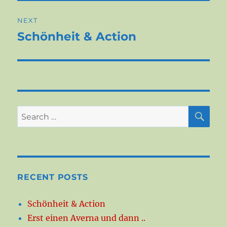
NEXT
Schönheit & Action
Next
post:
SE
Search
for:
RECENT POSTS
Schönheit & Action
Erst einen Averna und dann ..