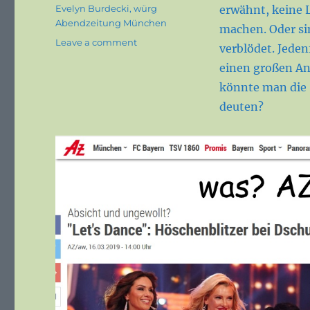
Tags
Evelyn Burdecki
,
würg
erwähnt, keine L
Abendzeitung München
machen. Oder si
on
Leave a comment
verblödet. Jede
Wer
einen großen Ant
es
nötig
könnte man die 
hat?
deuten?