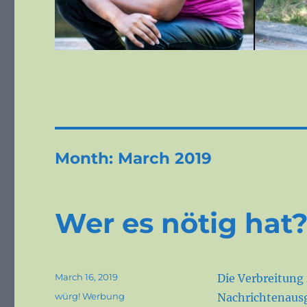
Month:
March 2019
Wer es nötig hat
Posted
March 16, 2019
Die Verbreitung 
on
Categories
würg! Werbung
Nachrichtenausga