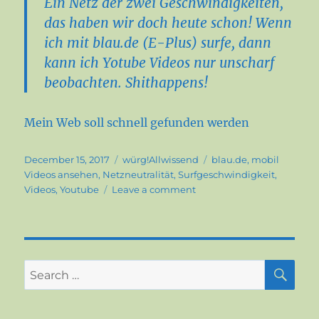
Ein Netz der zwei Geschwindigkeiten,
das haben wir doch heute schon! Wenn
ich mit blau.de (E-Plus) surfe, dann
kann ich Yotube Videos nur unscharf
beobachten. Shithappens!
Mein Web soll schnell gefunden werden
Posted
Categories
Tags
December 15, 2017
würg!Allwissend
blau.de
,
mobil
on
Videos ansehen
,
Netzneutralität
,
Surfgeschwindigkeit
,
on
Videos
,
Youtube
Leave a comment
Netzneutralität
–
lächerlich!
SE
Search
for: