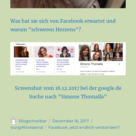
Was hat sie sich von Facebook erwartet und
warum “schweren Herzens”?
Screenshot vom 16.12.2017 bei der google.de
Suche nach “Simone Thomalla”
Author
Posted
Categories
Blogschreiber
December 16, 2017
on
Tags
würg!Allwissend
Facebook
,
jetzt endlich verstanden?