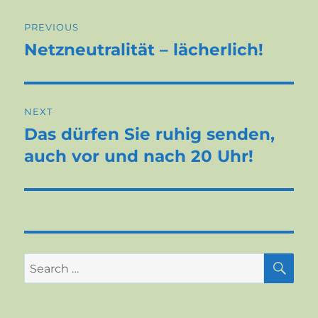
Post
PREVIOUS
navigation
Netzneutralität – lächerlich!
Previous
post:
NEXT
Das dürfen Sie ruhig senden,
Next
post:
auch vor und nach 20 Uhr!
SE
Search
for: